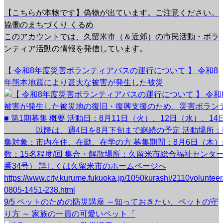
【こちらが本物です】偽物が出ています。ご注意ください。
協働のまちづくり くるめ
このアカウントでは、久留米市（＆近郊）の市民活動・ボラ
ンティア活動の情報を発信しています。
【 令和8年度災害ボランティアバスの運行について 】 令和8
年熊本地震により甚大な被害が発生した被災
9/5 ペットのための防災講座 ～知っておきたい、ペットの守
り方 ～ 家族の一員の可愛いペット「