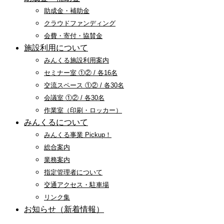
助成金・補助金
クラウドファンディング
会費・寄付・協賛金
施設利用について
みんくる施設利用案内
セミナー室 ①② / 各16名
交流スペース ①② / 各30名
会議室 ①② / 各30名
作業室（印刷・ロッカー）
みんくるについて
みんくる事業 Pickup！
総合案内
業務案内
指定管理者について
交通アクセス・駐車場
リンク集
お知らせ（新着情報）