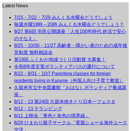
Latest News
7/15・7/22・7/29 みんくる水曜会どうでしょう
毎週水曜18時～20時 みんくる水曜会どうでしょう？
9/27 第6回 市民公開講座「人生100年時代 終活で安心
のそなえ」
9/25・10/30・11/27 高齢者・障がい者のための成年後
見制度 無料相談会
第19回 ふくおか地域づくり活動賞 大募集！
令和8年度災害ボランティアバスの運行について
8/22・8/31・10/7 Parenting classes for foreign
residents living in Kurume（外国人向け子育て教室）
久留米市立中央図書館「おはなしボランティア養成講
座」
9/12・13 第24回 久留米焼きとり日本一フェスタ
9/12・13 テランピング
8/11 上映会「青色と灰色の境界線」
8/29 ひまわり親子サークル「変面ショー＆海外ユース
交流」