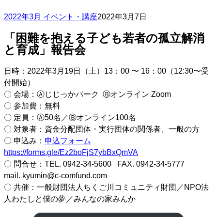
2022年3月 イベント・講座
2022年3月7日
「困難を抱える子ども若者の孤立解消
と育成」報告会
日時：2022年3月19日（土）13：00 〜 16：00（12:30〜受
付開始）
〇 会場：Ⓐじじっかパーク Ⓑオンライン Zoom
〇 参加費：無料
〇 定員：Ⓐ50名／Ⓑオンライン100名
〇 対象者：資金分配団体・実行団体の関係者、一般の方
〇 申込み：
申込フォーム
https://forms.gle/Ez2boFjS7ybBxQmVA
〇 問合せ：TEL. 0942-34-5600 FAX. 0942-34-5777
mail. kyumin@c-comfund.com
〇 共催：一般財団法人ちくご川コミュニティ財団／NPO法
人わたしと僕の夢／みんなの家みんか