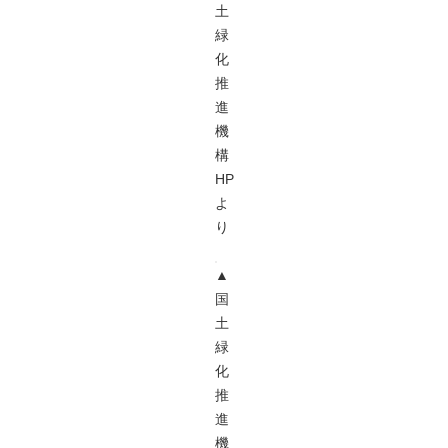
土
緑
化
推
進
機
構
HP
よ
り
▲
国
土
緑
化
推
進
機