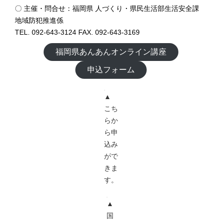
〇 主催・問合せ：福岡県 人づくり・県民生活部生活安全課
地域防犯推進係
TEL. 092-643-3124 FAX. 092-643-3169
福岡県あんあんオンライン講座
申込フォーム
▲
こち
らか
ら申
込み
がで
きま
す。
▲
国