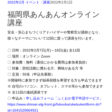
2022年2月 イベント・講座
2022年2月1日
福岡県あんあんオンライン
講座
安全・安心まちづくりアドバイザーや警察官が講師となり、
様々なテーマについいて12回に渡って講座を行います。
〇 日時：2022年2月7日(月)～18日(金) 全11回
〇 場所：オンライン Zoom
〇 参加費：無料（通信にかかる費用は参加者負担）
〇 対象：防犯活動に携わる方、興味がある方 等
〇 定員：50名（申込先着順）
※開催時に参加できず録画視聴を希望する方も申込できます
※ 自宅のパソコン、タブレット、スマホ等から参加できます
※ 全11回の連続講座です
〇 申込み：
申し込みフォーム「ふくおか電子申請サービス」
https://www.shinsei.elg-front.jp/fukuoka/uketsuke/dform.do?
id=1641520664921