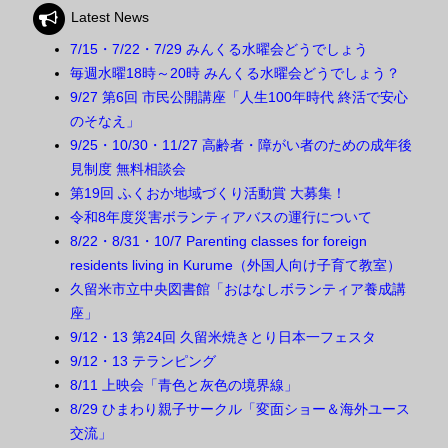
Latest News
7/15・7/22・7/29 みんくる水曜会どうでしょう
毎週水曜18時～20時 みんくる水曜会どうでしょう？
9/27 第6回 市民公開講座「人生100年時代 終活で安心
のそなえ」
9/25・10/30・11/27 高齢者・障がい者のための成年後
見制度 無料相談会
第19回 ふくおか地域づくり活動賞 大募集！
令和8年度災害ボランティアバスの運行について
8/22・8/31・10/7 Parenting classes for foreign
residents living in Kurume（外国人向け子育て教室）
久留米市立中央図書館「おはなしボランティア養成講
座」
9/12・13 第24回 久留米焼きとり日本一フェスタ
9/12・13 テランピング
8/11 上映会「青色と灰色の境界線」
8/29 ひまわり親子サークル「変面ショー＆海外ユース
交流」