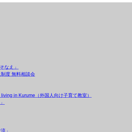
のそなえ」
後見制度 無料相談会
esidents living in Kurume（外国人向け子育て教室）
」
交流」