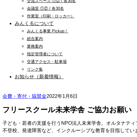
交流スペース ①② / 各30名
会議室 ①② / 各30名
作業室（印刷・ロッカー）
みんくるについて
みんくる事業 Pickup！
総合案内
業務案内
指定管理者について
交通アクセス・駐車場
リンク集
お知らせ（新着情報）
会費・寄付・協賛金
2022年1月6日
フリースクール未来学舎 ご協力お願い
子ども・若者の支援を行うNPO法人未来学舎。オルタナテ
不登校、発達障害など、インクルーシブな教育を目指してい