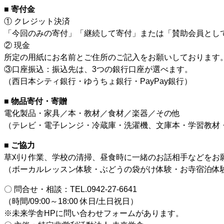
■ 寄付金
① クレジット決済
「今回のみの寄付」「継続して寄付」または「賛助会員とし
② 現金
所定の用紙にお名前とご住所のご記入をお願いしております
③口座振込：振込先は、3つの銀行口座が選べます。
（西日本シティ銀行・ゆうちょ銀行・PayPay銀行）
■ 物品寄付・寄贈
電化製品・家具／本・教材／食材／楽器／その他
（テレビ・電子レンジ・冷蔵庫・洗濯機、文庫本・学習教材
■ ご協力
草刈り作業、学校の清掃、昼食時に一緒のお話相手などをお
（ボーカルレッスン体験・ぶどうの袋がけ体験・お寺宿泊体
〇 問合せ・相談：TEL.0942-27-6641
（時間/09:00～18:00 休日/土日祝日）
※未来学舎HPに問い合わせフォームがあります。