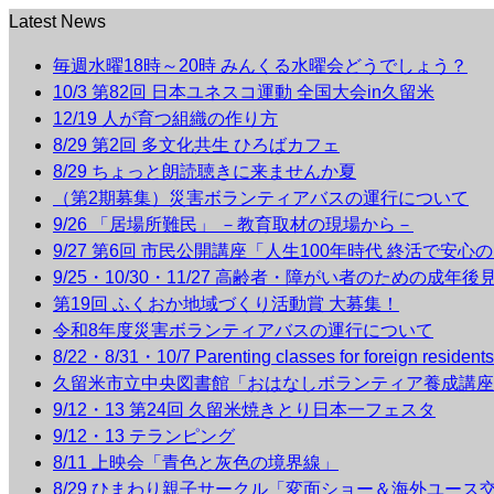
Latest News
毎週水曜18時～20時 みんくる水曜会どうでしょう？
10/3 第82回 日本ユネスコ運動 全国大会in久留米
12/19 人が育つ組織の作り方
8/29 第2回 多文化共生 ひろばカフェ
8/29 ちょっと朗読聴きに来ませんか夏
（第2期募集）災害ボランティアバスの運行について
9/26 「居場所難民」 －教育取材の現場から－
9/27 第6回 市民公開講座「人生100年時代 終活で安心
9/25・10/30・11/27 高齢者・障がい者のための成年
第19回 ふくおか地域づくり活動賞 大募集！
令和8年度災害ボランティアバスの運行について
8/22・8/31・10/7 Parenting classes for foreign r
久留米市立中央図書館「おはなしボランティア養成講座
9/12・13 第24回 久留米焼きとり日本一フェスタ
9/12・13 テランピング
8/11 上映会「青色と灰色の境界線」
8/29 ひまわり親子サークル「変面ショー＆海外ユース