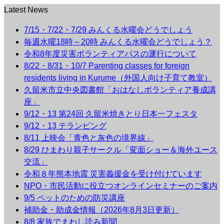
Latest News
7/15・7/22・7/29 みんくる水曜会どうでしょう
毎週水曜18時～20時 みんくる水曜会どうでしょう？
令和8年度災害ボランティアバスの運行について
8/22・8/31・10/7 Parenting classes for foreign
residents living in Kurume（外国人向け子育て教室）
久留米市立中央図書館「おはなしボランティア養成講
座」
9/12・13 第24回 久留米焼きとり日本一フェスタ
9/12・13 テランピング
8/11 上映会「青色と灰色の境界線」
8/29 ひまわり親子サークル「変面ショー＆海外ユース
交流」
令和８年熊本地震 災害義援金を受け付けています
NPO・市民活動に役立つオンラインセミナーのご案内
9/5 ペットのための防災講座
補助金・助成金情報（2026年8月3日更新）
8/8 家族でまわし読み新聞