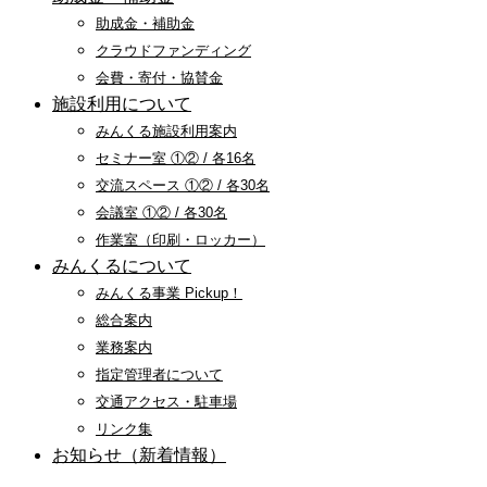
助成金・補助金
クラウドファンディング
会費・寄付・協賛金
施設利用について
みんくる施設利用案内
セミナー室 ①② / 各16名
交流スペース ①② / 各30名
会議室 ①② / 各30名
作業室（印刷・ロッカー）
みんくるについて
みんくる事業 Pickup！
総合案内
業務案内
指定管理者について
交通アクセス・駐車場
リンク集
お知らせ（新着情報）