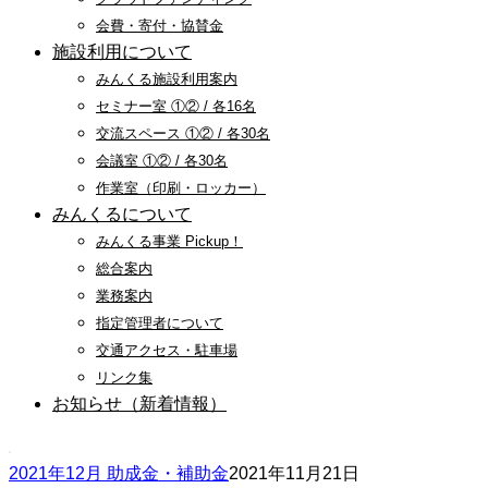
会費・寄付・協賛金
施設利用について
みんくる施設利用案内
セミナー室 ①② / 各16名
交流スペース ①② / 各30名
会議室 ①② / 各30名
作業室（印刷・ロッカー）
みんくるについて
みんくる事業 Pickup！
総合案内
業務案内
指定管理者について
交通アクセス・駐車場
リンク集
お知らせ（新着情報）
2021年12月 助成金・補助金
2021年11月21日