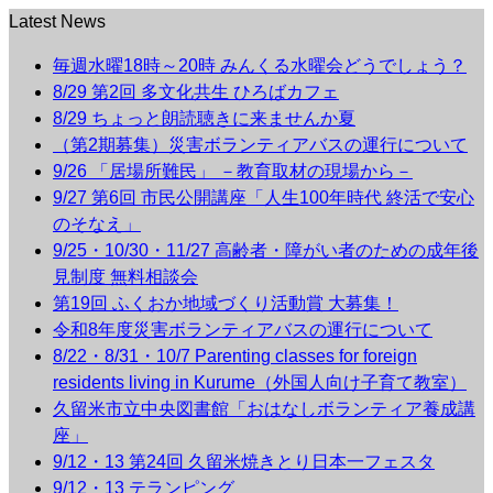
Latest News
毎週水曜18時～20時 みんくる水曜会どうでしょう？
8/29 第2回 多文化共生 ひろばカフェ
8/29 ちょっと朗読聴きに来ませんか夏
（第2期募集）災害ボランティアバスの運行について
9/26 「居場所難民」 －教育取材の現場から－
9/27 第6回 市民公開講座「人生100年時代 終活で安心
のそなえ」
9/25・10/30・11/27 高齢者・障がい者のための成年後
見制度 無料相談会
第19回 ふくおか地域づくり活動賞 大募集！
令和8年度災害ボランティアバスの運行について
8/22・8/31・10/7 Parenting classes for foreign
residents living in Kurume（外国人向け子育て教室）
久留米市立中央図書館「おはなしボランティア養成講
座」
9/12・13 第24回 久留米焼きとり日本一フェスタ
9/12・13 テランピング