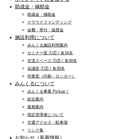
助成金・補助金
助成金・補助金
クラウドファンディング
会費・寄付・協賛金
施設利用について
みんくる施設利用案内
セミナー室 ①② / 各16名
交流スペース ①② / 各30名
会議室 ①② / 各30名
作業室（印刷・ロッカー）
みんくるについて
みんくる事業 Pickup！
総合案内
業務案内
指定管理者について
交通アクセス・駐車場
リンク集
お知らせ（新着情報）