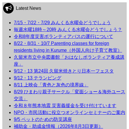
Latest News
7/15・7/22・7/29 みんくる水曜会どうでしょう
毎週水曜18時～20時 みんくる水曜会どうでしょう？
令和8年度災害ボランティアバスの運行について
8/22・8/31・10/7 Parenting classes for foreign
residents living in Kurume（外国人向け子育て教室）
久留米市立中央図書館「おはなしボランティア養成講
座」
9/12・13 第24回 久留米焼きとり日本一フェスタ
9/12・13 テランピング
8/11 上映会「青色と灰色の境界線」
8/29 ひまわり親子サークル「変面ショー＆海外ユース
交流」
令和８年熊本地震 災害義援金を受け付けています
NPO・市民活動に役立つオンラインセミナーのご案内
9/5 ペットのための防災講座
補助金・助成金情報（2026年8月3日更新）