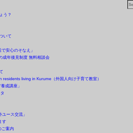
Se
for
しょう？
ついて
 終活で安心のそなえ」
ための成年後見制度 無料相談会
て
oreign residents living in Kurume（外国人向け子育て教室）
ア養成講座」
スタ
海外ユース交流」
ます
のご案内