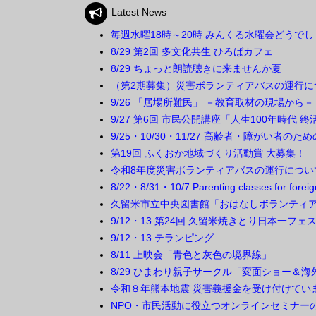
Latest News
毎週水曜18時～20時 みんくる水曜会どうで
8/29 第2回 多文化共生 ひろばカフェ
8/29 ちょっと朗読聴きに来ませんか夏
（第2期募集）災害ボランティアバスの運行に
9/26 「居場所難民」 －教育取材の現場から－
9/27 第6回 市民公開講座「人生100年時代
9/25・10/30・11/27 高齢者・障がい者の
第19回 ふくおか地域づくり活動賞 大募集！
令和8年度災害ボランティアバスの運行につい
8/22・8/31・10/7 Parenting classes for f
久留米市立中央図書館「おはなしボランティ
9/12・13 第24回 久留米焼きとり日本一フェ
9/12・13 テランピング
8/11 上映会「青色と灰色の境界線」
8/29 ひまわり親子サークル「変面ショー＆
令和８年熊本地震 災害義援金を受け付けてい
NPO・市民活動に役立つオンラインセミナー