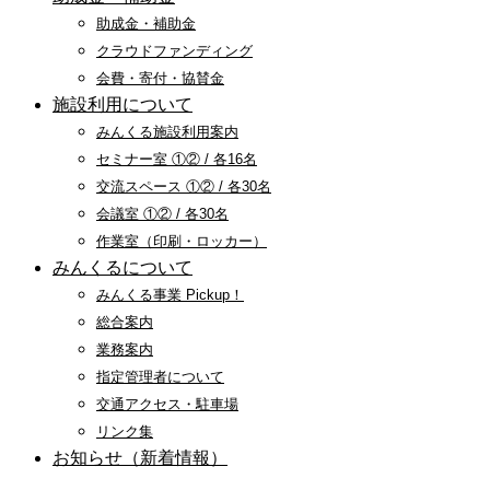
助成金・補助金
クラウドファンディング
会費・寄付・協賛金
施設利用について
みんくる施設利用案内
セミナー室 ①② / 各16名
交流スペース ①② / 各30名
会議室 ①② / 各30名
作業室（印刷・ロッカー）
みんくるについて
みんくる事業 Pickup！
総合案内
業務案内
指定管理者について
交通アクセス・駐車場
リンク集
お知らせ（新着情報）