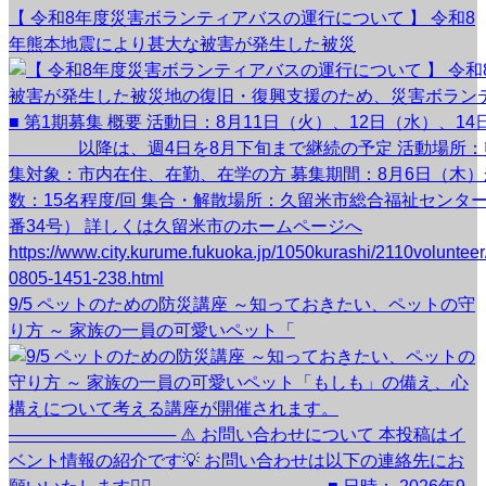
【 令和8年度災害ボランティアバスの運行について 】 令和8
年熊本地震により甚大な被害が発生した被災
9/5 ペットのための防災講座 ～知っておきたい、ペットの守
り方 ～ 家族の一員の可愛いペット「