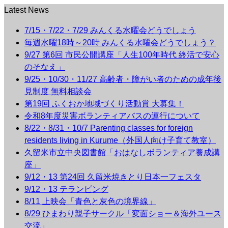
Latest News
7/15・7/22・7/29 みんくる水曜会どうでしょう
毎週水曜18時～20時 みんくる水曜会どうでしょう？
9/27 第6回 市民公開講座「人生100年時代 終活で安心
のそなえ」
9/25・10/30・11/27 高齢者・障がい者のための成年後
見制度 無料相談会
第19回 ふくおか地域づくり活動賞 大募集！
令和8年度災害ボランティアバスの運行について
8/22・8/31・10/7 Parenting classes for foreign
residents living in Kurume（外国人向け子育て教室）
久留米市立中央図書館「おはなしボランティア養成講
座」
9/12・13 第24回 久留米焼きとり日本一フェスタ
9/12・13 テランピング
8/11 上映会「青色と灰色の境界線」
8/29 ひまわり親子サークル「変面ショー＆海外ユース
交流」