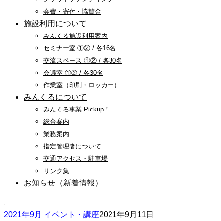
会費・寄付・協賛金
施設利用について
みんくる施設利用案内
セミナー室 ①② / 各16名
交流スペース ①② / 各30名
会議室 ①② / 各30名
作業室（印刷・ロッカー）
みんくるについて
みんくる事業 Pickup！
総合案内
業務案内
指定管理者について
交通アクセス・駐車場
リンク集
お知らせ（新着情報）
2021年9月 イベント・講座
2021年9月11日