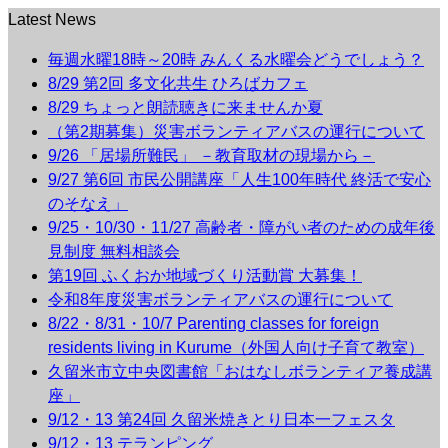
Latest News
毎週水曜18時～20時 みんくる水曜会どうでしょう？
8/29 第2回 多文化共生 ひろばカフェ
8/29 ちょっと朗読聴きに来ませんか夏
（第2期募集）災害ボランティアバスの運行について
9/26 「居場所難民」 －教育取材の現場から－
9/27 第6回 市民公開講座「人生100年時代 終活で安心
のそなえ」
9/25・10/30・11/27 高齢者・障がい者のための成年後
見制度 無料相談会
第19回 ふくおか地域づくり活動賞 大募集！
令和8年度災害ボランティアバスの運行について
8/22・8/31・10/7 Parenting classes for foreign
residents living in Kurume（外国人向け子育て教室）
久留米市立中央図書館「おはなしボランティア養成講
座」
9/12・13 第24回 久留米焼きとり日本一フェスタ
9/12・13 テランピング