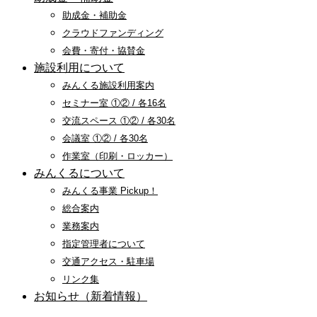
助成金・補助金
クラウドファンディング
会費・寄付・協賛金
施設利用について
みんくる施設利用案内
セミナー室 ①② / 各16名
交流スペース ①② / 各30名
会議室 ①② / 各30名
作業室（印刷・ロッカー）
みんくるについて
みんくる事業 Pickup！
総合案内
業務案内
指定管理者について
交通アクセス・駐車場
リンク集
お知らせ（新着情報）