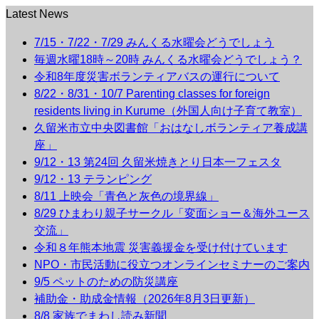
Latest News
7/15・7/22・7/29 みんくる水曜会どうでしょう
毎週水曜18時～20時 みんくる水曜会どうでしょう？
令和8年度災害ボランティアバスの運行について
8/22・8/31・10/7 Parenting classes for foreign
residents living in Kurume（外国人向け子育て教室）
久留米市立中央図書館「おはなしボランティア養成講
座」
9/12・13 第24回 久留米焼きとり日本一フェスタ
9/12・13 テランピング
8/11 上映会「青色と灰色の境界線」
8/29 ひまわり親子サークル「変面ショー＆海外ユース
交流」
令和８年熊本地震 災害義援金を受け付けています
NPO・市民活動に役立つオンラインセミナーのご案内
9/5 ペットのための防災講座
補助金・助成金情報（2026年8月3日更新）
8/8 家族でまわし読み新聞