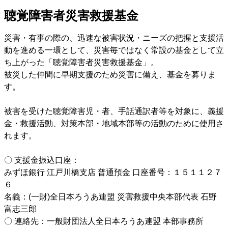
聴覚障害者災害救援基金
災害・有事の際の、迅速な被害状況・ニーズの把握と支援活
動を進める一環として、災害毎ではなく常設の基金として立
ち上がった「聴覚障害者災害救援基金」。
被災した仲間に早期支援のため災害に備え、基金を募りま
す。
被害を受けた聴覚障害児・者、手話通訳者等を対象に、義援
金・救援活動、対策本部・地域本部等の活動のために使用さ
れます。
〇 支援金振込口座：
みずほ銀行 江戸川橋支店 普通預金 口座番号：１５１１２７
６
名義：(一財)全日本ろうあ連盟 災害救援中央本部代表 石野
富志三郎
〇 連絡先：一般財団法人全日本ろうあ連盟 本部事務所