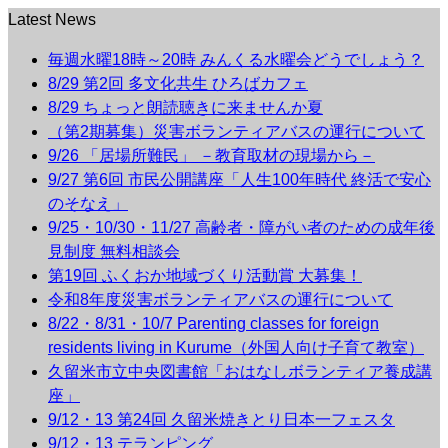
Latest News
毎週水曜18時～20時 みんくる水曜会どうでしょう？
8/29 第2回 多文化共生 ひろばカフェ
8/29 ちょっと朗読聴きに来ませんか夏
（第2期募集）災害ボランティアバスの運行について
9/26 「居場所難民」 －教育取材の現場から－
9/27 第6回 市民公開講座「人生100年時代 終活で安心
のそなえ」
9/25・10/30・11/27 高齢者・障がい者のための成年後
見制度 無料相談会
第19回 ふくおか地域づくり活動賞 大募集！
令和8年度災害ボランティアバスの運行について
8/22・8/31・10/7 Parenting classes for foreign
residents living in Kurume（外国人向け子育て教室）
久留米市立中央図書館「おはなしボランティア養成講
座」
9/12・13 第24回 久留米焼きとり日本一フェスタ
9/12・13 テランピング