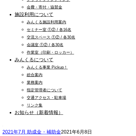
会費・寄付・協賛金
施設利用について
みんくる施設利用案内
セミナー室 ①② / 各16名
交流スペース ①② / 各30名
会議室 ①② / 各30名
作業室（印刷・ロッカー）
みんくるについて
みんくる事業 Pickup！
総合案内
業務案内
指定管理者について
交通アクセス・駐車場
リンク集
お知らせ（新着情報）
2021年7月 助成金・補助金
2021年6月8日