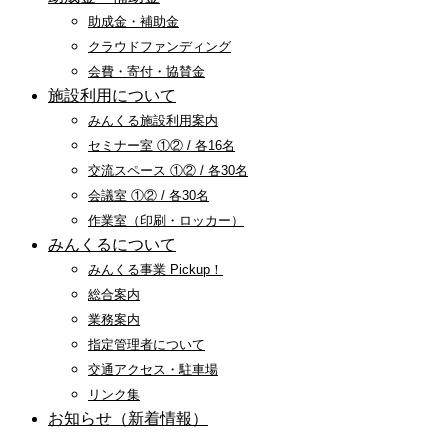
助成金・補助金
クラウドファンディング
会費・寄付・協賛金
施設利用について
みんくる施設利用案内
セミナー室 ①② / 各16名
交流スペース ①② / 各30名
会議室 ①② / 各30名
作業室（印刷・ロッカー）
みんくるについて
みんくる事業 Pickup！
総合案内
業務案内
指定管理者について
交通アクセス・駐車場
リンク集
お知らせ（新着情報）