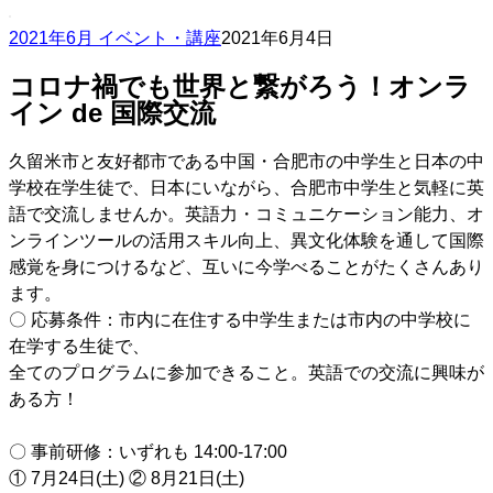
2021年6月 イベント・講座
2021年6月4日
コロナ禍でも世界と繋がろう！オンラ
イン de 国際交流
久留⽶市と友好都市である中国・合肥市の中学生と日本の中
学校在学生徒で、⽇本にいながら、合肥市中学⽣と気軽に英
語で交流しませんか。英語⼒・コミュニケーション能⼒、オ
ンラインツールの活⽤スキル向上、異⽂化体験を通して国際
感覚を⾝につけるなど、互いに今学べることがたくさんあり
ます。
〇 応募条件：市内に在住する中学⽣または市内の中学校に
在学する⽣徒で、
全てのプログラムに参加できること。英語での交流に興味が
ある⽅！
〇 事前研修：いずれも 14:00-17:00
① 7⽉24⽇(⼟) ② 8⽉21⽇(⼟)