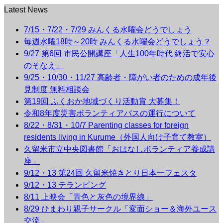
Latest News
7/15・7/22・7/29 みんくる水曜会どうでしょう
毎週水曜18時～20時 みんくる水曜会どうでしょう？
9/27 第6回 市民公開講座「人生100年時代 終活で安心
のそなえ」
9/25・10/30・11/27 高齢者・障がい者のための成年後
見制度 無料相談会
第19回 ふくおか地域づくり活動賞 大募集！
令和8年度災害ボランティアバスの運行について
8/22・8/31・10/7 Parenting classes for foreign
residents living in Kurume（外国人向け子育て教室）
久留米市立中央図書館「おはなしボランティア養成講
座」
9/12・13 第24回 久留米焼きとり日本一フェスタ
9/12・13 テランピング
8/11 上映会「青色と灰色の境界線」
8/29 ひまわり親子サークル「変面ショー＆海外ユース
交流」