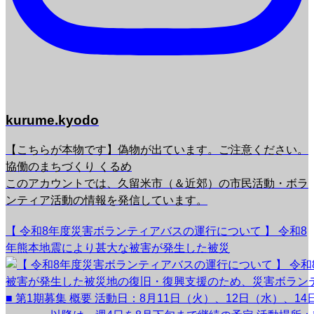
kurume.kyodo
【こちらが本物です】偽物が出ています。ご注意ください。
協働のまちづくり くるめ
このアカウントでは、久留米市（＆近郊）の市民活動・ボラ
ンティア活動の情報を発信しています。
【 令和8年度災害ボランティアバスの運行について 】 令和8
年熊本地震により甚大な被害が発生した被災