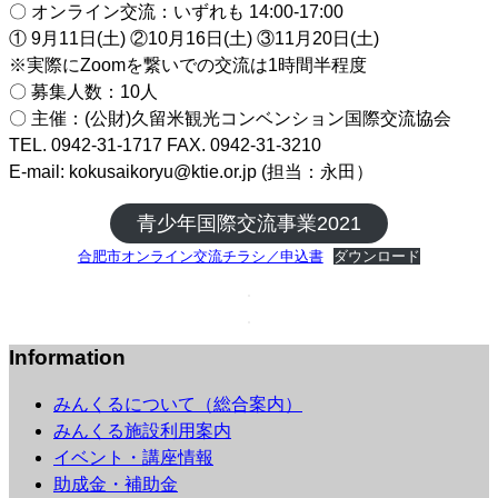
〇 オンライン交流：いずれも 14:00-17:00
① 9⽉11⽇(⼟) ②10⽉16⽇(⼟) ③11⽉20⽇(⼟)
※実際にZoomを繋いでの交流は1時間半程度
〇 募集⼈数：10⼈
〇 主催：(公財)久留米観光コンベンション国際交流協会
TEL. 0942-31-1717 FAX. 0942-31-3210
E-mail: kokusaikoryu@ktie.or.jp (担当：永⽥）
⻘少年国際交流事業2021
合肥市オンライン交流チラシ／申込書
ダウンロード
Information
みんくるについて（総合案内）
みんくる施設利用案内
イベント・講座情報
助成金・補助金