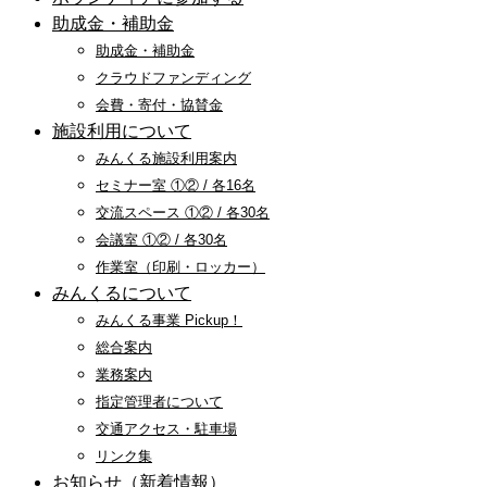
助成金・補助金
助成金・補助金
クラウドファンディング
会費・寄付・協賛金
施設利用について
みんくる施設利用案内
セミナー室 ①② / 各16名
交流スペース ①② / 各30名
会議室 ①② / 各30名
作業室（印刷・ロッカー）
みんくるについて
みんくる事業 Pickup！
総合案内
業務案内
指定管理者について
交通アクセス・駐車場
リンク集
お知らせ（新着情報）