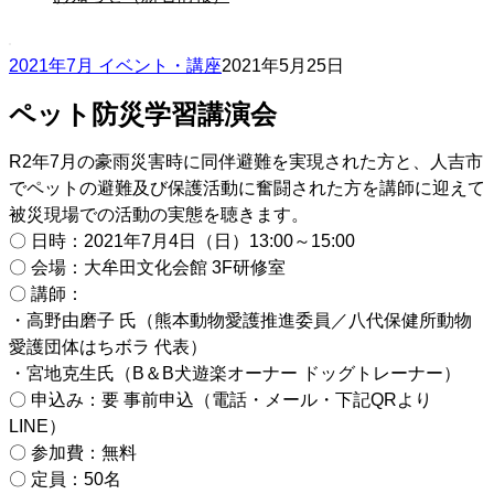
2021年7月 イベント・講座
2021年5月25日
ペット防災学習講演会
R2年7月の豪雨災害時に同伴避難を実現された方と、人吉市
でペットの避難及び保護活動に奮闘された方を講師に迎えて
被災現場での活動の実態を聴きます。
〇 日時：2021年7月4日（日）13:00～15:00
〇 会場：大牟田文化会館 3F研修室
〇 講師：
・高野由磨子 氏（熊本動物愛護推進委員／八代保健所動物
愛護団体はちボラ 代表）
・宮地克生氏（B＆B犬遊楽オーナー ドッグトレーナー）
〇 申込み：要 事前申込（電話・メール・下記QRより
LINE）
〇 参加費：無料
〇 定員：50名