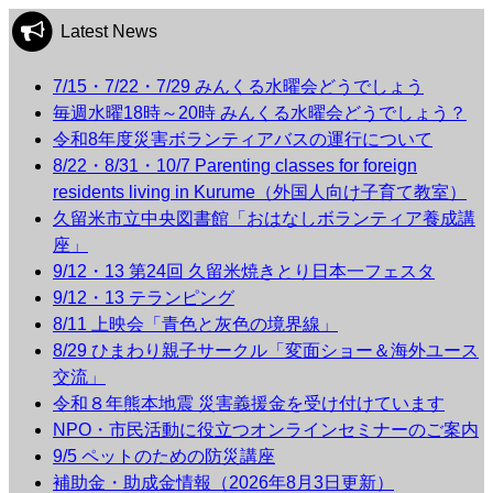
Latest News
7/15・7/22・7/29 みんくる水曜会どうでしょう
毎週水曜18時～20時 みんくる水曜会どうでしょう？
令和8年度災害ボランティアバスの運行について
8/22・8/31・10/7 Parenting classes for foreign
residents living in Kurume（外国人向け子育て教室）
久留米市立中央図書館「おはなしボランティア養成講
座」
9/12・13 第24回 久留米焼きとり日本一フェスタ
9/12・13 テランピング
8/11 上映会「青色と灰色の境界線」
8/29 ひまわり親子サークル「変面ショー＆海外ユース
交流」
令和８年熊本地震 災害義援金を受け付けています
NPO・市民活動に役立つオンラインセミナーのご案内
9/5 ペットのための防災講座
補助金・助成金情報（2026年8月3日更新）