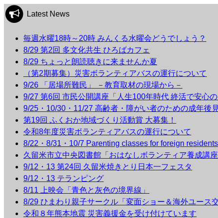
Latest News
毎週水曜18時～20時 みんくる水曜会どうでしょう？
8/29 第2回 多文化共生 ひろばカフェ
8/29 ちょっと朗読聴きに来ませんか夏
（第2期募集）災害ボランティアバスの運行について
9/26 「居場所難民」 －教育取材の現場から－
9/27 第6回 市民公開講座「人生100年時代 終活で安心
9/25・10/30・11/27 高齢者・障がい者のための成年
第19回 ふくおか地域づくり活動賞 大募集！
令和8年度災害ボランティアバスの運行について
8/22・8/31・10/7 Parenting classes for foreign r
久留米市立中央図書館「おはなしボランティア養成講座
9/12・13 第24回 久留米焼きとり日本一フェスタ
9/12・13 テランピング
8/11 上映会「青色と灰色の境界線」
8/29 ひまわり親子サークル「変面ショー＆海外ユース
令和８年熊本地震 災害義援金を受け付けています