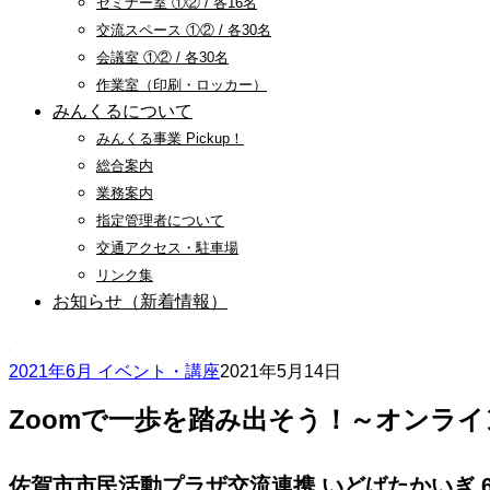
セミナー室 ①② / 各16名
交流スペース ①② / 各30名
会議室 ①② / 各30名
作業室（印刷・ロッカー）
みんくるについて
みんくる事業 Pickup！
総合案内
業務案内
指定管理者について
交通アクセス・駐車場
リンク集
お知らせ（新着情報）
2021年6月 イベント・講座
2021年5月14日
Zoomで一歩を踏み出そう！～オンラ
佐賀市市民活動プラザ交流連携 いどばたかいぎ 