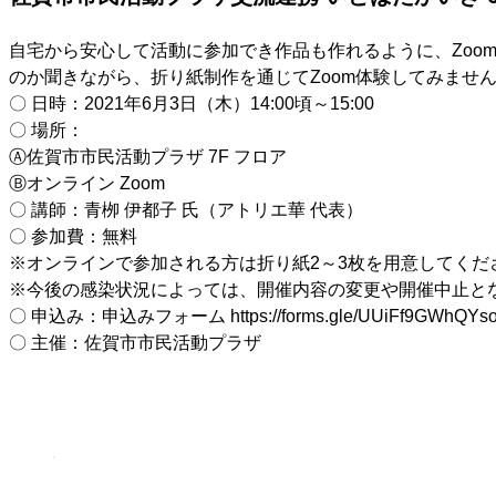
自宅から安心して活動に参加でき作品も作れるように、Zoo
のか聞きながら、折り紙制作を通じてZoom体験してみませ
〇 日時：2021年6月3日（木）14:00頃～15:00
〇 場所：
Ⓐ佐賀市市民活動プラザ 7F フロア
Ⓑオンライン Zoom
〇 講師：青栁 伊都子 氏（アトリエ華 代表）
〇 参加費：無料
※オンラインで参加される方は折り紙2～3枚を用意してくだ
※今後の感染状況によっては、開催内容の変更や開催中止と
〇 申込み：申込みフォーム https://forms.gle/UUiFf9GWhQYs
〇 主催：佐賀市市民活動プラザ