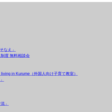
のそなえ」
後見制度 無料相談会
esidents living in Kurume（外国人向け子育て教室）
」
交流」