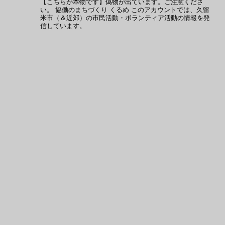
【こちらが本物です】偽物が出ています。ご注意くださ
い。
協働のまちづくり くるめ
このアカウントでは、久留
米市（＆近郊）の市民活動・ボランティア活動の情報を発
信しています。