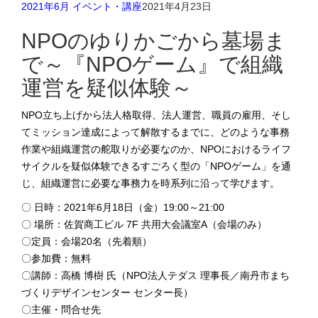
2021年6月 イベント・講座
2021年4月23日
NPOのゆりかごから墓場ま
で～『NPOゲーム』で組織
運営を疑似体験～
NPO立ち上げから法人格取得、法人運営、職員の雇用、そし
てミッション達成によって解散するまでに、どのような事務
作業や組織運営の舵取りが必要なのか、NPOにおけるライフ
サイクルを疑似体験できるすごろく型の「NPOゲーム」を通
じ、組織運営に必要な事務力を時系列に沿って学びます。
〇 日時：2021年6月18日（金）19:00～21:00
〇 場所：佐賀商工ビル 7F 共用大会議室A（会場のみ）
〇定員：会場20名（先着順）
〇参加費：無料
〇講師：高橋 博樹 氏（NPO法人テダス 理事長／南丹市まち
づくりデザインセンター センター長）
〇主催・問合せ先