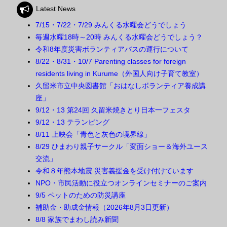
Latest News
7/15・7/22・7/29 みんくる水曜会どうでしょう
毎週水曜18時～20時 みんくる水曜会どうでしょう？
令和8年度災害ボランティアバスの運行について
8/22・8/31・10/7 Parenting classes for foreign
residents living in Kurume（外国人向け子育て教室）
久留米市立中央図書館「おはなしボランティア養成講
座」
9/12・13 第24回 久留米焼きとり日本一フェスタ
9/12・13 テランピング
8/11 上映会「青色と灰色の境界線」
8/29 ひまわり親子サークル「変面ショー＆海外ユース
交流」
令和８年熊本地震 災害義援金を受け付けています
NPO・市民活動に役立つオンラインセミナーのご案内
9/5 ペットのための防災講座
補助金・助成金情報（2026年8月3日更新）
8/8 家族でまわし読み新聞