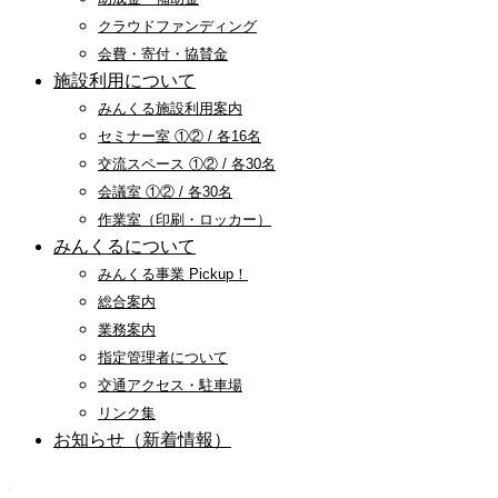
クラウドファンディング
会費・寄付・協賛金
施設利用について
みんくる施設利用案内
セミナー室 ①② / 各16名
交流スペース ①② / 各30名
会議室 ①② / 各30名
作業室（印刷・ロッカー）
みんくるについて
みんくる事業 Pickup！
総合案内
業務案内
指定管理者について
交通アクセス・駐車場
リンク集
お知らせ（新着情報）