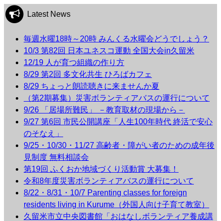
Latest News
毎週水曜18時～20時 みんくる水曜会どうでしょう？
10/3 第82回 日本ユネスコ運動 全国大会in久留米
12/19 人が育つ組織の作り方
8/29 第2回 多文化共生 ひろばカフェ
8/29 ちょっと朗読聴きに来ませんか夏
（第2期募集）災害ボランティアバスの運行について
9/26 「居場所難民」 －教育取材の現場から－
9/27 第6回 市民公開講座「人生100年時代 終活で安心
のそなえ」
9/25・10/30・11/27 高齢者・障がい者のための成年後
見制度 無料相談会
第19回 ふくおか地域づくり活動賞 大募集！
令和8年度災害ボランティアバスの運行について
8/22・8/31・10/7 Parenting classes for foreign
residents living in Kurume（外国人向け子育て教室）
久留米市立中央図書館「おはなしボランティア養成講