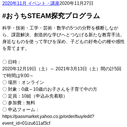
2020年11月 イベント・講座
2020年11月27日
#おうちSTEAM探究プログラム
科学・技術・工学・芸術・数学の5つの分野を横断しなが
ら、課題解決、創造的な学びへとつなげる新たな教育手法。
身近なものを使って学びを深め、子どもの好奇心の種や感性
を育てます。
〇 日時：
2020年12月19日（土）～ 2021年3月13日（土）間の計5回
で時間は9:00～
〇 場所：オンライン
〇 対象：0歳～10歳のお子さんを子育て中の方
〇 定員：10組（申込み先着順）
〇 参加費：無料
〇 申込フォーム：
https://passmarket.yahoo.co.jp/order/buy/edit?
event_id=01izu611af3cf