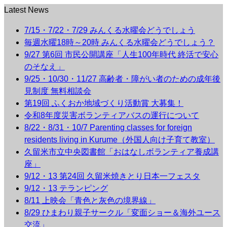
Latest News
7/15・7/22・7/29 みんくる水曜会どうでしょう
毎週水曜18時～20時 みんくる水曜会どうでしょう？
9/27 第6回 市民公開講座「人生100年時代 終活で安心
のそなえ」
9/25・10/30・11/27 高齢者・障がい者のための成年後
見制度 無料相談会
第19回 ふくおか地域づくり活動賞 大募集！
令和8年度災害ボランティアバスの運行について
8/22・8/31・10/7 Parenting classes for foreign
residents living in Kurume（外国人向け子育て教室）
久留米市立中央図書館「おはなしボランティア養成講
座」
9/12・13 第24回 久留米焼きとり日本一フェスタ
9/12・13 テランピング
8/11 上映会「青色と灰色の境界線」
8/29 ひまわり親子サークル「変面ショー＆海外ユース
交流」