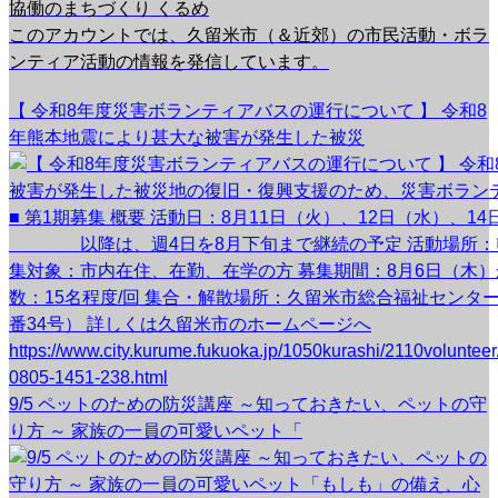
協働のまちづくり くるめ
このアカウントでは、久留米市（＆近郊）の市民活動・ボラ
ンティア活動の情報を発信しています。
【 令和8年度災害ボランティアバスの運行について 】 令和8
年熊本地震により甚大な被害が発生した被災
9/5 ペットのための防災講座 ～知っておきたい、ペットの守
り方 ～ 家族の一員の可愛いペット「