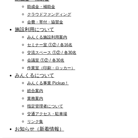
助成金・補助金
クラウドファンディング
会費・寄付・協賛金
施設利用について
みんくる施設利用案内
セミナー室 ①② / 各16名
交流スペース ①② / 各30名
会議室 ①② / 各30名
作業室（印刷・ロッカー）
みんくるについて
みんくる事業 Pickup！
総合案内
業務案内
指定管理者について
交通アクセス・駐車場
リンク集
お知らせ（新着情報）