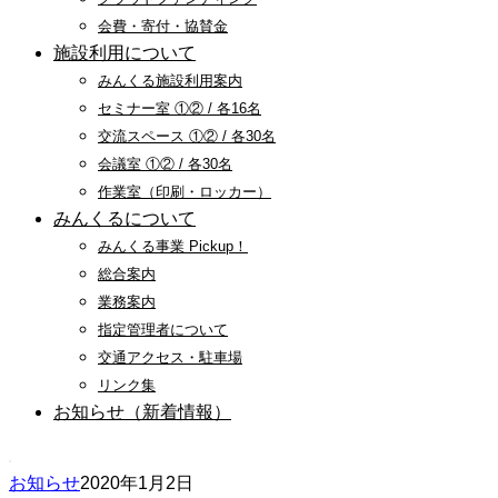
会費・寄付・協賛金
施設利用について
みんくる施設利用案内
セミナー室 ①② / 各16名
交流スペース ①② / 各30名
会議室 ①② / 各30名
作業室（印刷・ロッカー）
みんくるについて
みんくる事業 Pickup！
総合案内
業務案内
指定管理者について
交通アクセス・駐車場
リンク集
お知らせ（新着情報）
お知らせ
2020年1月2日