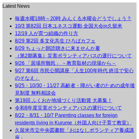
Latest News
毎週水曜18時～20時 みんくる水曜会どうでしょう？
10/3 第82回 日本ユネスコ運動 全国大会in久留米
12/19 人が育つ組織の作り方
8/29 第2回 多文化共生 ひろばカフェ
8/29 ちょっと朗読聴きに来ませんか夏
（第2期募集）災害ボランティアバスの運行について
9/26 「居場所難民」 －教育取材の現場から－
9/27 第6回 市民公開講座「人生100年時代 終活で安心
のそなえ」
9/25・10/30・11/27 高齢者・障がい者のための成年後
見制度 無料相談会
第19回 ふくおか地域づくり活動賞 大募集！
令和8年度災害ボランティアバスの運行について
8/22・8/31・10/7 Parenting classes for foreign
residents living in Kurume（外国人向け子育て教室）
久留米市立中央図書館「おはなしボランティア養成講
座」