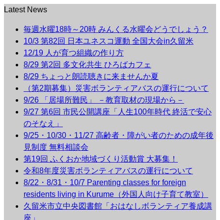
Latest News
毎週水曜18時～20時 みんくる水曜会どうでしょう？
10/3 第82回 日本ユネスコ運動 全国大会in久留米
12/19 人が育つ組織の作り方
8/29 第2回 多文化共生 ひろばカフェ
8/29 ちょっと朗読聴きに来ませんか夏
（第2期募集）災害ボランティアバスの運行について
9/26 「居場所難民」 －教育取材の現場から－
9/27 第6回 市民公開講座「人生100年時代 終活で安心
のそなえ」
9/25・10/30・11/27 高齢者・障がい者のための成年後
見制度 無料相談会
第19回 ふくおか地域づくり活動賞 大募集！
令和8年度災害ボランティアバスの運行について
8/22・8/31・10/7 Parenting classes for foreign
residents living in Kurume（外国人向け子育て教室）
久留米市立中央図書館「おはなしボランティア養成講
座」