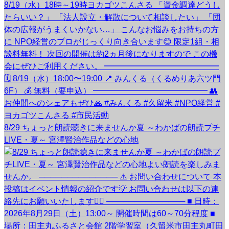
8/29 ちょっと朗読聴きに来ませんか夏 ～わかばの朗読プチ
LIVE・夏～ 宮澤賢治作品などの心地