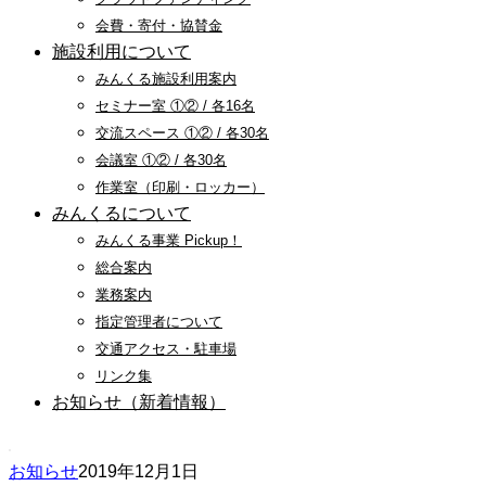
会費・寄付・協賛金
施設利用について
みんくる施設利用案内
セミナー室 ①② / 各16名
交流スペース ①② / 各30名
会議室 ①② / 各30名
作業室（印刷・ロッカー）
みんくるについて
みんくる事業 Pickup！
総合案内
業務案内
指定管理者について
交通アクセス・駐車場
リンク集
お知らせ（新着情報）
お知らせ
2019年12月1日