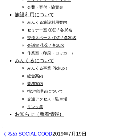
会費・寄付・協賛金
施設利用について
みんくる施設利用案内
セミナー室 ①② / 各16名
交流スペース ①② / 各30名
会議室 ①② / 各30名
作業室（印刷・ロッカー）
みんくるについて
みんくる事業 Pickup！
総合案内
業務案内
指定管理者について
交通アクセス・駐車場
リンク集
お知らせ（新着情報）
くるめ SOCIAL GOOD
2019年7月19日