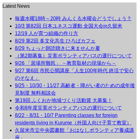
Latest News
毎週水曜18時～20時 みんくる水曜会どうでしょう？
10/3 第82回 日本ユネスコ運動 全国大会in久留米
12/19 人が育つ組織の作り方
8/29 第2回 多文化共生 ひろばカフェ
8/29 ちょっと朗読聴きに来ませんか夏
（第2期募集）災害ボランティアバスの運行について
9/26 「居場所難民」 －教育取材の現場から－
9/27 第6回 市民公開講座「人生100年時代 終活で安心
のそなえ」
9/25・10/30・11/27 高齢者・障がい者のための成年後
見制度 無料相談会
第19回 ふくおか地域づくり活動賞 大募集！
令和8年度災害ボランティアバスの運行について
8/22・8/31・10/7 Parenting classes for foreign
residents living in Kurume（外国人向け子育て教室）
久留米市立中央図書館「おはなしボランティア養成講
座」