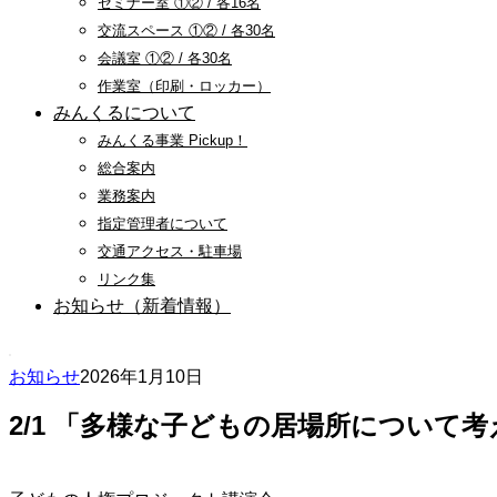
セミナー室 ①② / 各16名
交流スペース ①② / 各30名
会議室 ①② / 各30名
作業室（印刷・ロッカー）
みんくるについて
みんくる事業 Pickup！
総合案内
業務案内
指定管理者について
交通アクセス・駐車場
リンク集
お知らせ（新着情報）
お知らせ
2026年1月10日
2/1 「多様な子どもの居場所について考