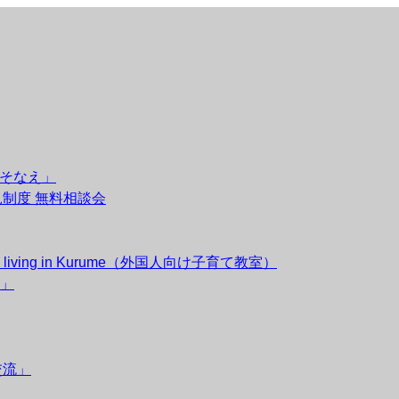
のそなえ」
後見制度 無料相談会
esidents living in Kurume（外国人向け子育て教室）
」
交流」