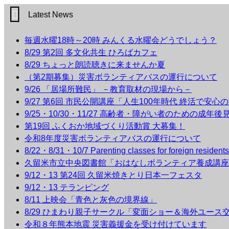
Latest News
毎週水曜18時～20時 みんくる水曜会どうでしょう？
8/29 第2回 多文化共生 ひろばカフェ
8/29 ちょっと朗読聴きに来ませんか夏
（第2期募集）災害ボランティアバスの運行について
9/26 「居場所難民」 －教育取材の現場から－
9/27 第6回 市民公開講座「人生100年時代 終活で安心
9/25・10/30・11/27 高齢者・障がい者のための成年
第19回 ふくおか地域づくり活動賞 大募集！
令和8年度災害ボランティアバスの運行について
8/22・8/31・10/7 Parenting classes for foreign r
久留米市立中央図書館「おはなしボランティア養成講座
9/12・13 第24回 久留米焼きとり日本一フェスタ
9/12・13 テランピング
8/11 上映会「青色と灰色の境界線」
8/29 ひまわり親子サークル「変面ショー＆海外ユース
令和８年熊本地震 災害義援金を受け付けています