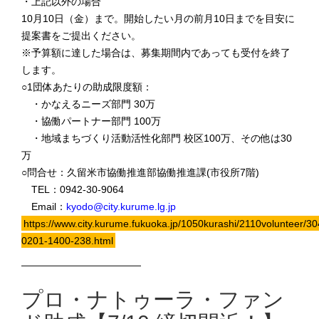
・上記以外の場合
10月10日（金）まで。開始したい月の前月10日までを目安に
提案書をご提出ください。
※予算額に達した場合は、募集期間内であっても受付を終了
します。
○1団体あたりの助成限度額：
・かなえるニーズ部門 30万
・協働パートナー部門 100万
・地域まちづくり活動活性化部門 校区100万、その他は30
万
○問合せ：久留米市協働推進部協働推進課(市役所7階)
TEL：0942-30-9064
Email：
kyodo@city.kurume.lg.jp
https://www.city.kurume.fukuoka.jp/1050kurashi/2110volunteer/30
0201-1400-238.html
————————————
プロ・ナトゥーラ・ファン