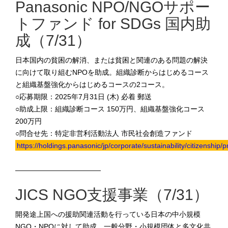
Panasonic NPO/NGOサポー
トファンド for SDGs 国内助
成（7/31）
日本国内の貧困の解消、または貧困と関連のある問題の解決
に向けて取り組むNPOを助成。組織診断からはじめるコース
と組織基盤強化からはじめるコースの2コース。
○応募期限：2025年7月31日 (木) 必着 郵送
○助成上限：組織診断コース 150万円、組織基盤強化コース
200万円
○問合せ先：特定非営利活動法人 市民社会創造ファンド
https://holdings.panasonic/jp/corporate/sustainability/citizenshi
————————————
JICS NGO支援事業（7/31）
開発途上国への援助関連活動を行っている日本の中小規模
NGO・NPOに対して助成。一般分野・小規模団体と多文化共