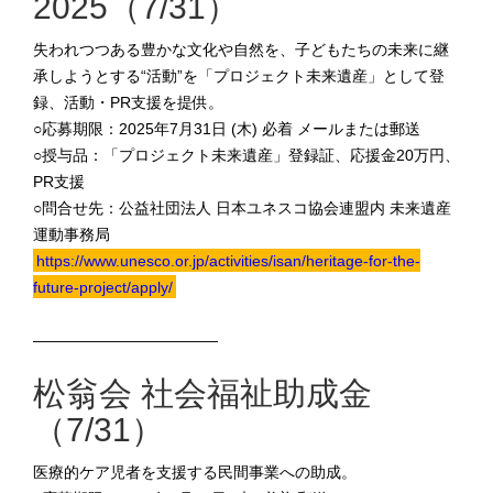
2025（7/31）
失われつつある豊かな文化や自然を、子どもたちの未来に継
承しようとする“活動”を「プロジェクト未来遺産」として登
録、活動・PR支援を提供。
○応募期限：2025年7月31日 (木) 必着 メールまたは郵送
○授与品：「プロジェクト未来遺産」登録証、応援金20万円、
PR支援
○問合せ先：公益社団法人 日本ユネスコ協会連盟内 未来遺産
運動事務局
https://www.unesco.or.jp/activities/isan/heritage-for-the-
future-project/apply/
————————————
松翁会 社会福祉助成金
（7/31）
医療的ケア児者を支援する民間事業への助成。