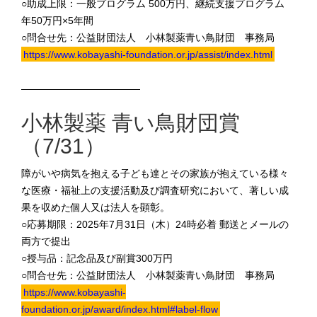
○助成上限：一般プログラム 500万円、継続支援プログラム
年50万円×5年間
○問合せ先：公益財団法人 小林製薬青い鳥財団 事務局
https://www.kobayashi-foundation.or.jp/assist/index.html
————————————
小林製薬 青い鳥財団賞
（7/31）
障がいや病気を抱える子ども達とその家族が抱えている様々
な医療・福祉上の支援活動及び調査研究において、著しい成
果を収めた個人又は法人を顕彰。
○応募期限：2025年7月31日（木）24時必着 郵送とメールの
両方で提出
○授与品：記念品及び副賞300万円
○問合せ先：公益財団法人 小林製薬青い鳥財団 事務局
https://www.kobayashi-
foundation.or.jp/award/index.html#label-flow