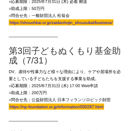
○応募期限：2025年7月31日 (木) 必着 郵送
○助成上限：50万円
○問合せ先：一般財団法人 松翁会
https://shouohkai.or.jp/zaidanhojin_shououkai/business/
————————————
第3回子どもぬくもり基金助
成（7/31）
DV、虐待や性暴力など様々な理由により、ケアや居場所を必
要としている子どもたちを支援する事業を助成。
○応募期限：2025年7月31日 (木) 17:00 Web申請
○助成上限：200万円
○問合せ先：公益財団法人 日本フィランソロピック財団
https://np-foundation.or.jp/information/000287.html
————————————