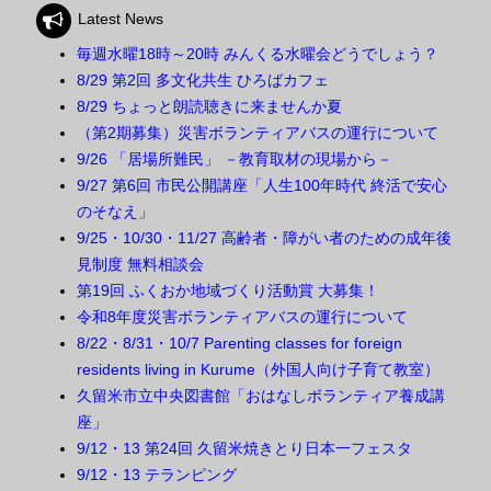
Latest News
毎週水曜18時～20時 みんくる水曜会どうでしょう？
8/29 第2回 多文化共生 ひろばカフェ
8/29 ちょっと朗読聴きに来ませんか夏
（第2期募集）災害ボランティアバスの運行について
9/26 「居場所難民」 －教育取材の現場から－
9/27 第6回 市民公開講座「人生100年時代 終活で安心
のそなえ」
9/25・10/30・11/27 高齢者・障がい者のための成年後
見制度 無料相談会
第19回 ふくおか地域づくり活動賞 大募集！
令和8年度災害ボランティアバスの運行について
8/22・8/31・10/7 Parenting classes for foreign
residents living in Kurume（外国人向け子育て教室）
久留米市立中央図書館「おはなしボランティア養成講
座」
9/12・13 第24回 久留米焼きとり日本一フェスタ
9/12・13 テランピング