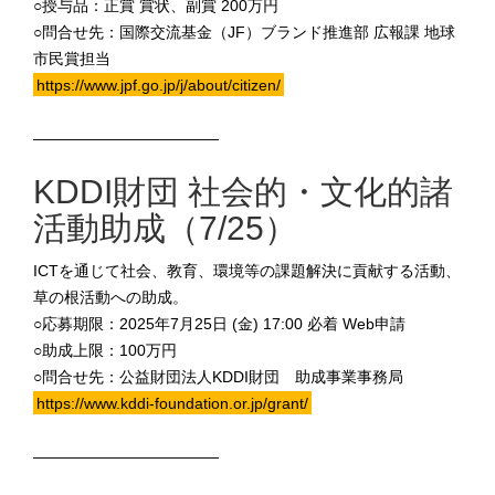
○授与品：正賞 賞状、副賞 200万円
○問合せ先：国際交流基金（JF）ブランド推進部 広報課 地球
市民賞担当
https://www.jpf.go.jp/j/about/citizen/
————————————
KDDI財団 社会的・文化的諸
活動助成（7/25）
ICTを通じて社会、教育、環境等の課題解決に貢献する活動、
草の根活動への助成。
○応募期限：2025年7月25日 (金) 17:00 必着 Web申請
○助成上限：100万円
○問合せ先：公益財団法人KDDI財団 助成事業事務局
https://www.kddi-foundation.or.jp/grant/
————————————