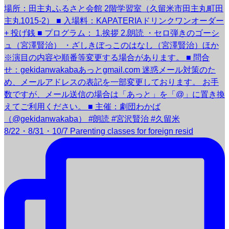
8/22・8/31・10/7 Parenting classes for foreign resid