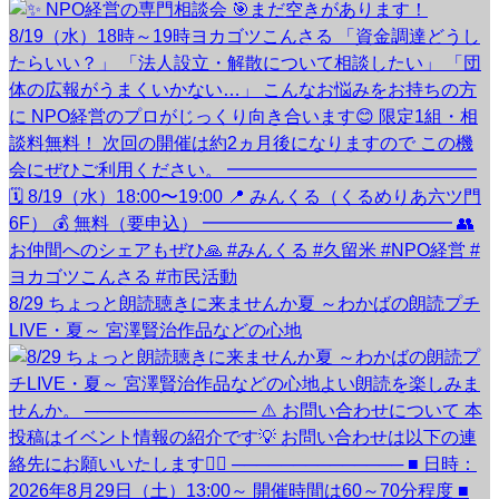
8/29 ちょっと朗読聴きに来ませんか夏 ～わかばの朗読プチ
LIVE・夏～ 宮澤賢治作品などの心地