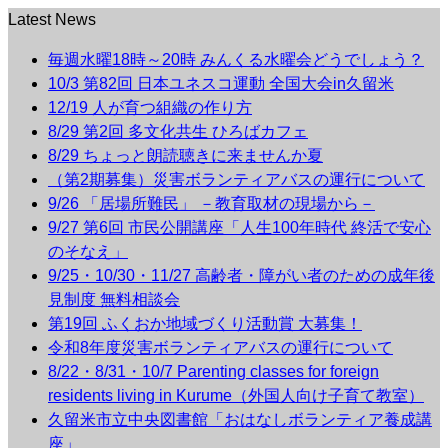
Latest News
毎週水曜18時～20時 みんくる水曜会どうでしょう？
10/3 第82回 日本ユネスコ運動 全国大会in久留米
12/19 人が育つ組織の作り方
8/29 第2回 多文化共生 ひろばカフェ
8/29 ちょっと朗読聴きに来ませんか夏
（第2期募集）災害ボランティアバスの運行について
9/26 「居場所難民」 －教育取材の現場から－
9/27 第6回 市民公開講座「人生100年時代 終活で安心
のそなえ」
9/25・10/30・11/27 高齢者・障がい者のための成年後
見制度 無料相談会
第19回 ふくおか地域づくり活動賞 大募集！
令和8年度災害ボランティアバスの運行について
8/22・8/31・10/7 Parenting classes for foreign
residents living in Kurume（外国人向け子育て教室）
久留米市立中央図書館「おはなしボランティア養成講
座」