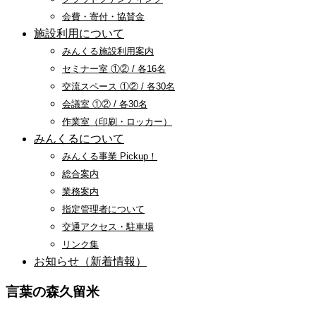
会費・寄付・協賛金
施設利用について
みんくる施設利用案内
セミナー室 ①② / 各16名
交流スペース ①② / 各30名
会議室 ①② / 各30名
作業室（印刷・ロッカー）
みんくるについて
みんくる事業 Pickup！
総合案内
業務案内
指定管理者について
交通アクセス・駐車場
リンク集
お知らせ（新着情報）
言葉の森久留米