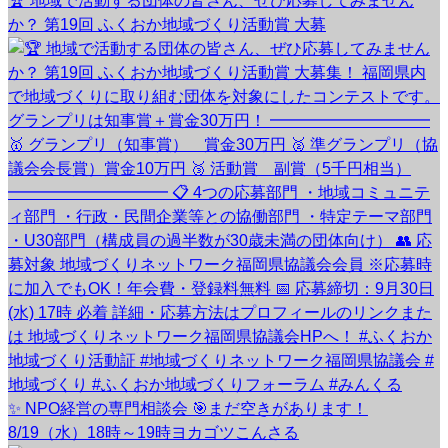
🏆 地域で活動する団体の皆さん、ぜひ応募してみません
か？ 第19回 ふくおか地域づくり活動賞 大募
✨ NPO経営の専門相談会 🎯まだ空きがあります！
8/19（水）18時～19時ヨカゴツこんさる