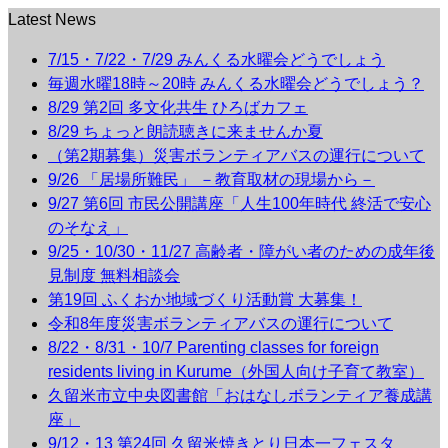
Latest News
7/15・7/22・7/29 みんくる水曜会どうでしょう
毎週水曜18時～20時 みんくる水曜会どうでしょう？
8/29 第2回 多文化共生 ひろばカフェ
8/29 ちょっと朗読聴きに来ませんか夏
（第2期募集）災害ボランティアバスの運行について
9/26 「居場所難民」 －教育取材の現場から－
9/27 第6回 市民公開講座「人生100年時代 終活で安心
のそなえ」
9/25・10/30・11/27 高齢者・障がい者のための成年後
見制度 無料相談会
第19回 ふくおか地域づくり活動賞 大募集！
令和8年度災害ボランティアバスの運行について
8/22・8/31・10/7 Parenting classes for foreign
residents living in Kurume（外国人向け子育て教室）
久留米市立中央図書館「おはなしボランティア養成講
座」
9/12・13 第24回 久留米焼きとり日本一フェスタ