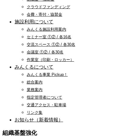
クラウドファンディング
会費・寄付・協賛金
施設利用について
みんくる施設利用案内
セミナー室 ①② / 各16名
交流スペース ①② / 各30名
会議室 ①② / 各30名
作業室（印刷・ロッカー）
みんくるについて
みんくる事業 Pickup！
総合案内
業務案内
指定管理者について
交通アクセス・駐車場
リンク集
お知らせ（新着情報）
組織基盤強化