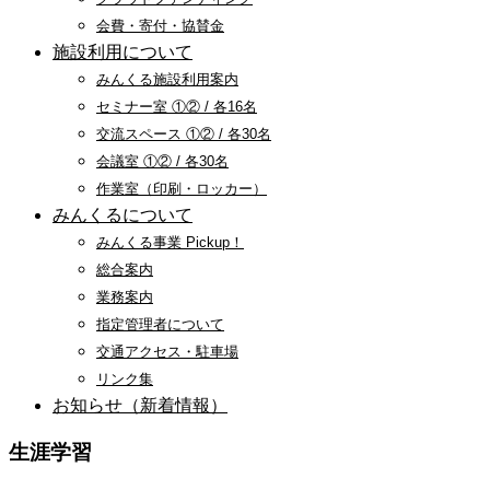
会費・寄付・協賛金
施設利用について
みんくる施設利用案内
セミナー室 ①② / 各16名
交流スペース ①② / 各30名
会議室 ①② / 各30名
作業室（印刷・ロッカー）
みんくるについて
みんくる事業 Pickup！
総合案内
業務案内
指定管理者について
交通アクセス・駐車場
リンク集
お知らせ（新着情報）
生涯学習