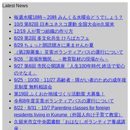
Latest News
毎週水曜18時～20時 みんくる水曜会どうでしょう？
10/3 第82回 日本ユネスコ運動 全国大会in久留米
12/19 人が育つ組織の作り方
8/29 第2回 多文化共生 ひろばカフェ
8/29 ちょっと朗読聴きに来ませんか夏
（第2期募集）災害ボランティアバスの運行について
9/26 「居場所難民」 －教育取材の現場から－
9/27 第6回 市民公開講座「人生100年時代 終活で安心
のそなえ」
9/25・10/30・11/27 高齢者・障がい者のための成年後
見制度 無料相談会
第19回 ふくおか地域づくり活動賞 大募集！
令和8年度災害ボランティアバスの運行について
8/22・8/31・10/7 Parenting classes for foreign
residents living in Kurume（外国人向け子育て教室）
久留米市立中央図書館「おはなしボランティア養成講
座」