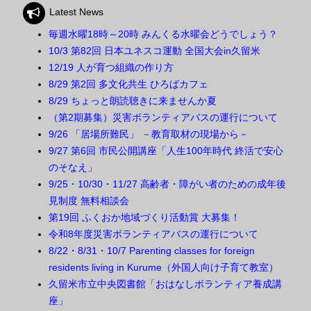
Latest News
毎週水曜18時～20時 みんくる水曜会どうでしょう？
10/3 第82回 日本ユネスコ運動 全国大会in久留米
12/19 人が育つ組織の作り方
8/29 第2回 多文化共生 ひろばカフェ
8/29 ちょっと朗読聴きに来ませんか夏
（第2期募集）災害ボランティアバスの運行について
9/26 「居場所難民」 －教育取材の現場から－
9/27 第6回 市民公開講座「人生100年時代 終活で安心
のそなえ」
9/25・10/30・11/27 高齢者・障がい者のための成年後
見制度 無料相談会
第19回 ふくおか地域づくり活動賞 大募集！
令和8年度災害ボランティアバスの運行について
8/22・8/31・10/7 Parenting classes for foreign
residents living in Kurume（外国人向け子育て教室）
久留米市立中央図書館「おはなしボランティア養成講
座」