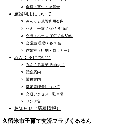
会費・寄付・協賛金
施設利用について
みんくる施設利用案内
セミナー室 ①② / 各16名
交流スペース ①② / 各30名
会議室 ①② / 各30名
作業室（印刷・ロッカー）
みんくるについて
みんくる事業 Pickup！
総合案内
業務案内
指定管理者について
交通アクセス・駐車場
リンク集
お知らせ（新着情報）
久留米市子育て交流プラザくるるん