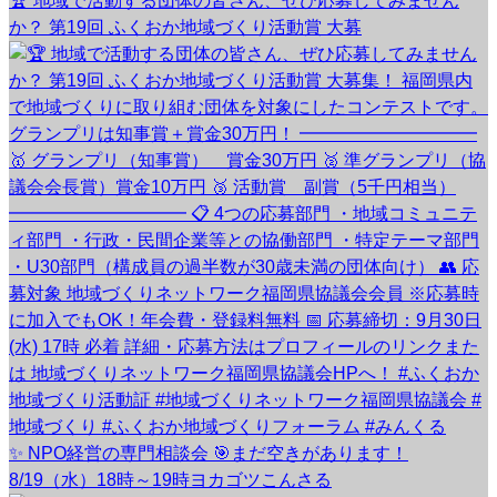
🏆 地域で活動する団体の皆さん、ぜひ応募してみません
か？ 第19回 ふくおか地域づくり活動賞 大募
✨ NPO経営の専門相談会 🎯まだ空きがあります！
8/19（水）18時～19時ヨカゴツこんさる