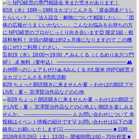
8/29 ちょっと朗読聴きに来ませんか夏 ～わかばの朗読プチ
LIVE・夏～ 宮澤賢治作品などの心地