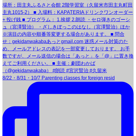
8/22・8/31・10/7 Parenting classes for foreign resid