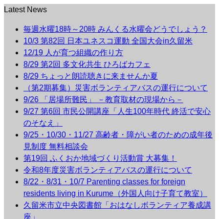
Latest News
毎週水曜18時～20時 みんくる水曜会どうでしょう？
10/3 第82回 日本ユネスコ運動 全国大会in久留米
12/19 人が育つ組織の作り方
8/29 第2回 多文化共生 ひろばカフェ
8/29 ちょっと朗読聴きに来ませんか夏
（第2期募集）災害ボランティアバスの運行について
9/26 「居場所難民」 －教育取材の現場から－
9/27 第6回 市民公開講座「人生100年時代 終活で安心
のそなえ」
9/25・10/30・11/27 高齢者・障がい者のための成年後
見制度 無料相談会
第19回 ふくおか地域づくり活動賞 大募集！
令和8年度災害ボランティアバスの運行について
8/22・8/31・10/7 Parenting classes for foreign
residents living in Kurume（外国人向け子育て教室）
久留米市立中央図書館「おはなしボランティア養成講
座」