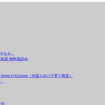
のそなえ」
後見制度 無料相談会
esidents living in Kurume（外国人向け子育て教室）
」
交流」