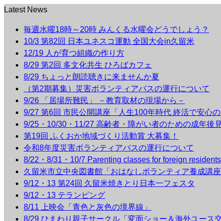
Latest News
毎週水曜18時～20時 みんくる水曜会どうでしょう？
10/3 第82回 日本ユネスコ運動 全国大会in久留米
12/19 人が育つ組織の作り方
8/29 第2回 多文化共生 ひろばカフェ
8/29 ちょっと朗読聴きに来ませんか夏
（第2期募集）災害ボランティアバスの運行について
9/26 「居場所難民」 －教育取材の現場から－
9/27 第6回 市民公開講座「人生100年時代 終活で安心
9/25・10/30・11/27 高齢者・障がい者のための成年
第19回 ふくおか地域づくり活動賞 大募集！
令和8年度災害ボランティアバスの運行について
8/22・8/31・10/7 Parenting classes for foreign r
久留米市立中央図書館「おはなしボランティア養成講座
9/12・13 第24回 久留米焼きとり日本一フェスタ
9/12・13 テランピング
8/11 上映会「青色と灰色の境界線」
8/29 ひまわり親子サークル「変面ショー＆海外ユース