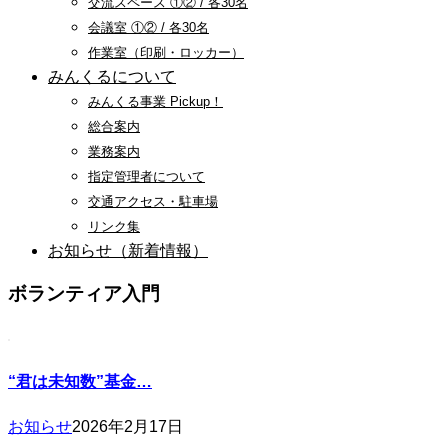
交流スペース ①② / 各30名
会議室 ①② / 各30名
作業室（印刷・ロッカー）
みんくるについて
みんくる事業 Pickup！
総合案内
業務案内
指定管理者について
交通アクセス・駐車場
リンク集
お知らせ（新着情報）
ボランティア入門
“君は未知数”基金…
お知らせ
2026年2月17日