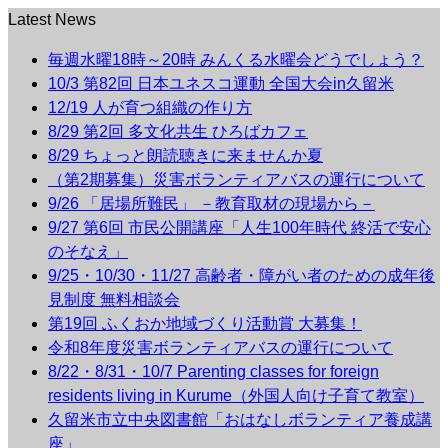
Latest News
毎週水曜18時～20時 みんくる水曜会どうでしょう？
10/3 第82回 日本ユネスコ運動 全国大会in久留米
12/19 人が育つ組織の作り方
8/29 第2回 多文化共生 ひろばカフェ
8/29 ちょっと朗読聴きに来ませんか夏
（第2期募集）災害ボランティアバスの運行について
9/26 「居場所難民」 －教育取材の現場から－
9/27 第6回 市民公開講座「人生100年時代 終活で安心
のそなえ」
9/25・10/30・11/27 高齢者・障がい者のための成年後
見制度 無料相談会
第19回 ふくおか地域づくり活動賞 大募集！
令和8年度災害ボランティアバスの運行について
8/22・8/31・10/7 Parenting classes for foreign
residents living in Kurume（外国人向け子育て教室）
久留米市立中央図書館「おはなしボランティア養成講
座」