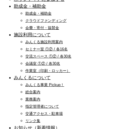
助成金・補助金
助成金・補助金
クラウドファンディング
会費・寄付・協賛金
施設利用について
みんくる施設利用案内
セミナー室 ①② / 各16名
交流スペース ①② / 各30名
会議室 ①② / 各30名
作業室（印刷・ロッカー）
みんくるについて
みんくる事業 Pickup！
総合案内
業務案内
指定管理者について
交通アクセス・駐車場
リンク集
お知らせ（新着情報）