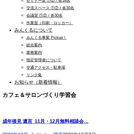
セミナー室 ①② / 各16名
交流スペース ①② / 各30名
会議室 ①② / 各30名
作業室（印刷・ロッカー）
みんくるについて
みんくる事業 Pickup！
総合案内
業務案内
指定管理者について
交通アクセス・駐車場
リンク集
お知らせ（新着情報）
カフェ＆サロンづくり学習会
成年後見 遺言 11月・12月無料相談会…