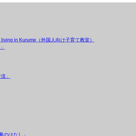
esidents living in Kurume（外国人向け子育て教室）
」
交流」
栄養のはなし」