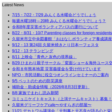
Latest News
7/15・7/22・7/29 みんくる水曜会どうでしょう
毎週水曜18時～20時 みんくる水曜会どうでしょう？
令和8年度災害ボランティアバスの運行について
8/22・8/31・10/7 Parenting classes for foreign r
久留米市立中央図書館「おはなしボランティア養成講座
9/12・13 第24回 久留米焼きとり日本一フェスタ
9/12・13 テランピング
8/11 上映会「青色と灰色の境界線」
8/29 ひまわり親子サークル「変面ショー＆海外ユース
令和８年熊本地震 災害義援金を受け付けています
NPO・市民活動に役立つオンラインセミナーのご案内
9/5 ペットのための防災講座
補助金・助成金情報（2026年8月3日更新）
8/8 家族でまわし読み新聞
コミュニケイトキャスト（上演チームキャスト）募集！
久留米グリーフケアcafe〜やすらぎの部屋〜
11/21 デカトワル講演会「元刑事と元不良が語る心と