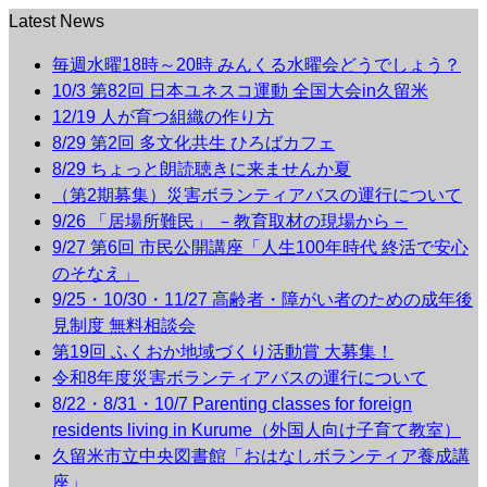
Latest News
毎週水曜18時～20時 みんくる水曜会どうでしょう？
10/3 第82回 日本ユネスコ運動 全国大会in久留米
12/19 人が育つ組織の作り方
8/29 第2回 多文化共生 ひろばカフェ
8/29 ちょっと朗読聴きに来ませんか夏
（第2期募集）災害ボランティアバスの運行について
9/26 「居場所難民」 －教育取材の現場から－
9/27 第6回 市民公開講座「人生100年時代 終活で安心
のそなえ」
9/25・10/30・11/27 高齢者・障がい者のための成年後
見制度 無料相談会
第19回 ふくおか地域づくり活動賞 大募集！
令和8年度災害ボランティアバスの運行について
8/22・8/31・10/7 Parenting classes for foreign
residents living in Kurume（外国人向け子育て教室）
久留米市立中央図書館「おはなしボランティア養成講
座」