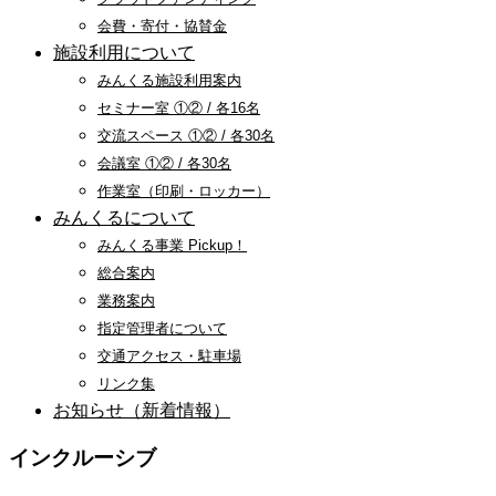
会費・寄付・協賛金
施設利用について
みんくる施設利用案内
セミナー室 ①② / 各16名
交流スペース ①② / 各30名
会議室 ①② / 各30名
作業室（印刷・ロッカー）
みんくるについて
みんくる事業 Pickup！
総合案内
業務案内
指定管理者について
交通アクセス・駐車場
リンク集
お知らせ（新着情報）
インクルーシブ