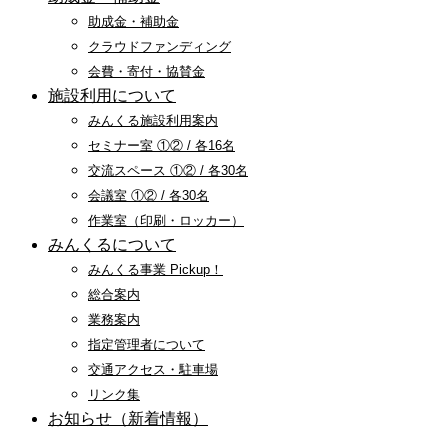
助成金・補助金
クラウドファンディング
会費・寄付・協賛金
施設利用について
みんくる施設利用案内
セミナー室 ①② / 各16名
交流スペース ①② / 各30名
会議室 ①② / 各30名
作業室（印刷・ロッカー）
みんくるについて
みんくる事業 Pickup！
総合案内
業務案内
指定管理者について
交通アクセス・駐車場
リンク集
お知らせ（新着情報）