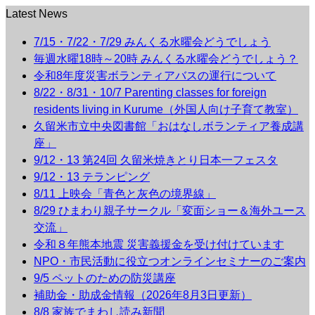
Latest News
7/15・7/22・7/29 みんくる水曜会どうでしょう
毎週水曜18時～20時 みんくる水曜会どうでしょう？
令和8年度災害ボランティアバスの運行について
8/22・8/31・10/7 Parenting classes for foreign
residents living in Kurume（外国人向け子育て教室）
久留米市立中央図書館「おはなしボランティア養成講
座」
9/12・13 第24回 久留米焼きとり日本一フェスタ
9/12・13 テランピング
8/11 上映会「青色と灰色の境界線」
8/29 ひまわり親子サークル「変面ショー＆海外ユース
交流」
令和８年熊本地震 災害義援金を受け付けています
NPO・市民活動に役立つオンラインセミナーのご案内
9/5 ペットのための防災講座
補助金・助成金情報（2026年8月3日更新）
8/8 家族でまわし読み新聞